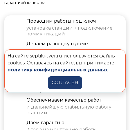
гарантией качества.
Проводим работы под ключ
установка станции + подключение
коммуникаций
Делаем разводку в доме
и экономим ваше время
На сайте septiki-tver.ru используются файлы
Работаем в будни или выходные
cookies. Оставаясь на сайте, вы принимаете
в зависимости от ваших пожеланий
политику конфиденциальных данных
Соблюдаем технологии
СОГЛАСЕН
монтажа станции и прокладки
коммуникаций
Обеспечиваем качество работ
и дальнейшую стабильную работу
станции
Даем гарантию
2 года на монтажные работы