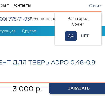
еры
Контакты
Сочи
800) 775-71-93
Ваш город
Заказать звонок
Бесплатно по РФ
Сочи?
ктующие
Другое
ДА
НЕТ
Т ДЛЯ ТВЕРЬ АЭРО 0,48-0,8
3 000 р.
ЗАКАЗАТЬ