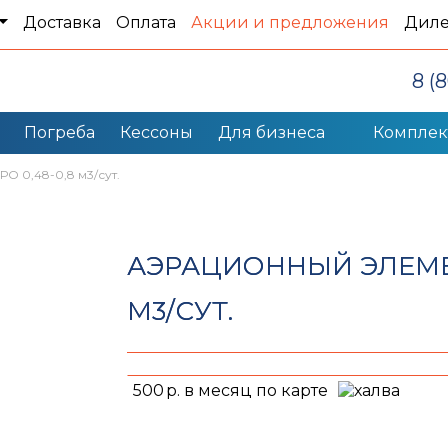
Доставка
Оплата
Акции и предложения
Дил
8 (
Погреба
Кессоны
Для бизнеса
Компле
О 0,48-0,8 м3/сут.
АЭРАЦИОННЫЙ ЭЛЕМЕН
М3/СУТ.
500
р. в месяц по карте