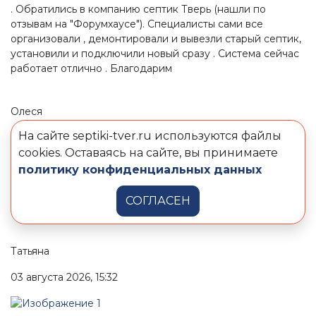
. Обратились в компанию септик Тверь (нашли по
отзывам на "Форумхаусе"). Специалисты сами все
организовали , демонтировали и вывезли старый септик,
установили и подключили новый сразу . Система сейчас
работает отлично . Благодарим
Олеся
На сайте septiki-tver.ru используются файлы
05 августа 2026, 11:43
cookies. Оставаясь на сайте, вы принимаете
Устанавлива на даче в 2014 году кубовую установку
политику конфиденциальных данных
"Тверь". Проживание сезонное - 5-6 месяцев. Откачивали
ил один раз. Работает идеально. Даже компрессор еще
СОГЛАСЕН
жив.
Татьяна
03 августа 2026, 15:32