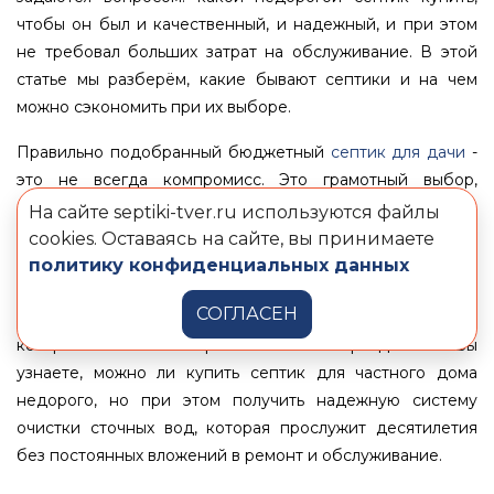
чтобы он был и качественный, и надежный, и при этом
не требовал больших затрат на обслуживание. В этой
статье мы разберём, какие бывают септики и на чем
можно сэкономить при их выборе.
Правильно подобранный бюджетный
септик для дачи
-
это не всегда компромисс. Это грамотный выбор,
основанный на понимании реальных потребностей, типа
На сайте septiki-tver.ru используются файлы
грунта и интенсивности использования автономной
cookies. Оставаясь на сайте, вы принимаете
канализации. В этой статье разберем, какой недорогой
политику конфиденциальных данных
септик для дома и дачи купить, чтобы не переплачивать
СОГЛАСЕН
за ненужные функции, и где проходит та грань, на
которой экономия перестает быть оправданной. Вы
узнаете, можно ли купить септик для частного дома
недорого, но при этом получить надежную систему
очистки сточных вод, которая прослужит десятилетия
без постоянных вложений в ремонт и обслуживание.